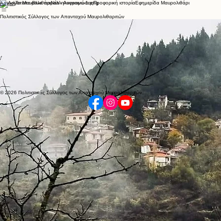
Το Μαυρολιθάρι
Νέα - Ανακοινώσεις
Προφορική ιστορία
Εφημερίδα Μαυρολιθάρι
Αρχική
Πολιτιστικός Σύλλογος των Απανταχού Μαυρολιθαριτών
Στην καρδιά της Οίτης, σε υψόμετρο 1.140 μέτρων, το Μαυρολιθάρι Φωκίδας στέκει ως ένα από τα
πιο ορεινά, ιστορικά και γραφικά χωριά της Ρούμελης.
Περιτριγυρισμένο από ελατοδάση, τρεχούμενα νερά και το άγριο φυσικό κάλλος του βουνού, το
χωριό μας είναι ένας τόπος με πλούσια πολιτιστική κληρονομιά, ζωντανές παραδόσεις και βαθιά
ιστορία.
Ο Σύλλογός μας ιδρύθηκε με αγάπη και μεράκι για τον τόπο μας, με στόχο να διατηρήσει ζωντανή
την πολιτιστική μας ταυτότητα, να αναδείξει τις ομορφιές του χωριού μας και να κρατήσει ενωμένους
τους Μαυρολιθαρίτες, όπου κι αν βρίσκονται.
Μέσα από πολιτιστικές εκδηλώσεις, ανταμώματα, έργα ανάδειξης και δράσεις προστασίας του
περιβάλλοντος, συνεχίζουμε να δίνουμε ζωή στην ορεινή μας πατρίδα.
© 2026 Πολιτιστικός Σύλλογος των Απανταχού Μαυρολιθαριτών.